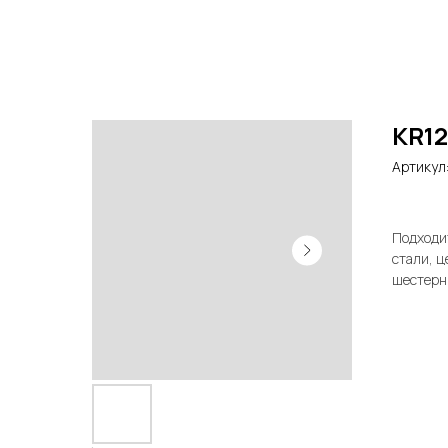
КR12
Артикул
Подходи
стали, ц
шестерн