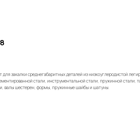
8
:
т для закалки среднегабаритных деталей из низкоуглеродистой леги
ементированной стали, инструментальной стали, пружинной стали, т
и, валы шестерен, формы, пружинные шайбы и шатуны.