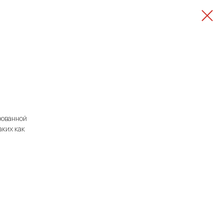
рованной
аких как