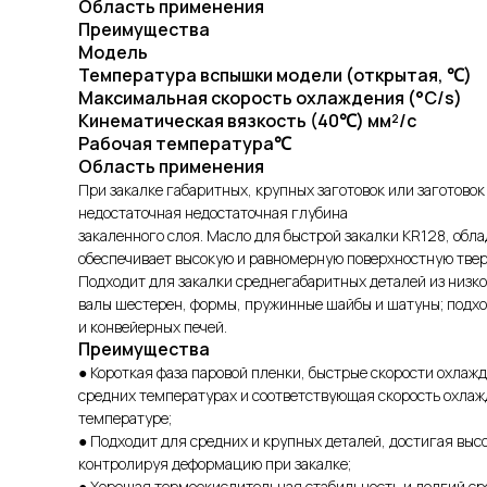
Область применения
Преимущества
Модель
Температура вспышки модели (открытая, ℃)
Максимальная скорость охлаждения (°C/s)
Кинематическая вязкость (40℃) мм²/с
Рабочая температура℃
Область применения
При закалке габаритных, крупных заготовок или заготовок
недостаточная недостаточная глубина
закаленного слоя. Масло для быстрой закалки KR128, обл
обеспечивает высокую и равномерную поверхностную тверд
Подходит для закалки среднегабаритных деталей из низк
валы шестерен, формы, пружинные шайбы и шатуны; подх
и конвейерных печей.
Преимущества
● Короткая фаза паровой пленки, быстрые скорости охлаж
средних температурах и соответствующая скорость охлаж
температуре;
● Подходит для средних и крупных деталей, достигая выс
контролируя деформацию при закалке;
● Хорошая термоокислительная стабильность и долгий сро