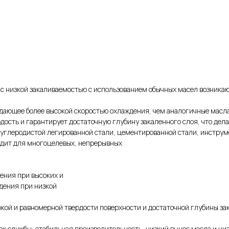
 с низкой закаливаемостью с использованием обычных масел возникаю
адающее более высокой скоростью охлаждения, чем аналогичные масла
ость и гарантирует достаточную глубину закаленного слоя, что дела
оуглеродистой легированной стали, цементированной стали, инструме
одит для многоцелевых, непрерывных
дения при высоких и
дения при низкой
окой и равномерной твердости поверхности и достаточной глубины за
к службы, стабильная производительность, низкий вынос масла и ни